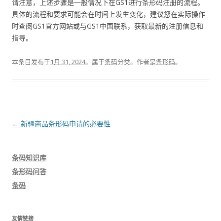
请注意，上述步骤是一般情况下在GS1进行条形码注册的流程。
具体的流程和要求可能会在时间上发生变化，建议您在实际操作
时查阅GS1官方网站或与GS1中国联系，获取最新的注册信息和
指导。
本条目发布于
1月 31, 2024
。属于
条码
分类。
作者是
条形码
。
文
←
新疆商品条形码申请的必要性
章
导
条码知识库
航
条形码问答
条码
友情链接