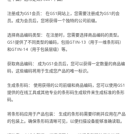
注册成为GS1会员： 在GS1网站上，您需要注册成为GS1的会
员。成为会员后，您将获得一个独特的公司前缀。
选择商品编码类型： 在注册时，您需要选择商品编码的类型。
GS1提供了不同类型的编码，包括GTIN-13（用于一维条形码）
和GTIN-14（用于包装层级）等。
获取商品编码： 成为GS1会员后，您可以获得一定数量的商品编
码，这些编码将用于生成您产品的唯一标识。
生成条形码： 使用获得的公司前缀和商品编码，您可以使用GS1
提供的在线工具或其他专业的条形码生成软件来生成标准的条形
码。
将条形码应用于产品包装： 生成的条形码需要印刷并应用在产品
的包装上。确保条形码清晰可见，以便扫描设备能够准确读取。