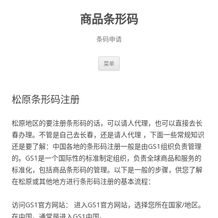
商品条形码
条码申请
跳
菜单
至
正
文
松原条形码注册
松原地区的要注册条形码的话，可以请人代理，也可以直接去长
春办理。不管是自己去长春，还是请人代理 ，下面一些常规知识
还是要了解：中国各地的条形码注册一般是由GS1组织负责管理
的。GS1是一个国际性的标准制定组织，负责全球商品和服务的
标准化，包括商品条形码的管理。以下是一般的步骤，供您了解
在松原或其他地方进行条形码注册的基本流程：
访问GS1官方网站： 进入GS1官方网站，选择您所在国家/地区。
在中国，通常是进入GS1中国。