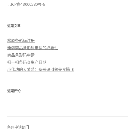
吉ICP备13000580号-6
近期文章
松原条形码注册
新疆商品条形码申请的必要性
商品条形码申请
扫一扫条码查生产日期
小作坊的大梦想：条形码引领美食腾飞
近期评论
条码申请部门