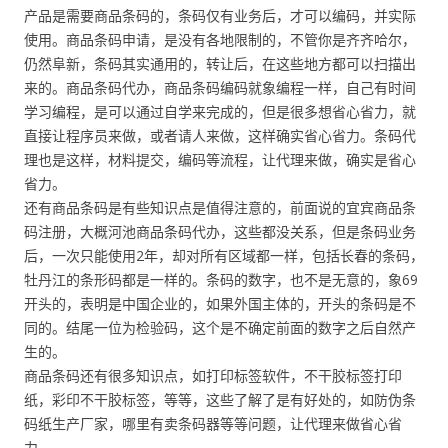
产品是需要商品条码的，条码仅有业务后，才可以编码，并实际
使用。商品条码申请，是没有各地限制的，不管你是齐齐哈尔，
仍然阜新，条码其实通用的，转让后，在这些地方都可以扫描出
来的。商品条码代办，商品条码编码就象编程一样，自己有时间
学习编程，是可以通过自学来完成的，但是很多想省心省力，就
直接让程序员来做，或者请人来做，这样确实省心省力。条码代
理也是这样，材料提交，编码等流程，让代理来做，确实是省心
省力。
还有商品条码是有些知识点是值得注意的，前面说的宜宾商品条
码注册，大概河池商品条码代办，这些都没关系，但是条码业务
后，一次只能使用2年，却对所有区域都一样，包括长春的条码，
牡丹江的条形码都是一样的。条码的数字，也不是无意的，象69
开头的，表明是中国企业的，如果外国主体的，开头的条码是不
同的。结尾一位为检验码，这个是不确定前面的数字之后自然产
生的。
商品条码还有很多知识点，如打印标签软件，不干胶标签打印
纸，彩印不干胶标签，等等，这些了解了是有好处的，如防伪条
码纸生产厂家，哪里有卖条码器等等问题，让代理来做省心省
力。