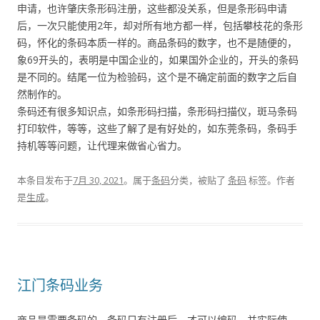
申请，也许肇庆条形码注册，这些都没关系，但是条形码申请
后，一次只能使用2年，却对所有地方都一样，包括攀枝花的条形
码，怀化的条码本质一样的。商品条码的数字，也不是随便的，
象69开头的，表明是中国企业的，如果国外企业的，开头的条码
是不同的。结尾一位为检验码，这个是不确定前面的数字之后自
然制作的。
条码还有很多知识点，如条形码扫描，条形码扫描仪，斑马条码
打印软件，等等，这些了解了是有好处的，如东莞条码，条码手
持机等等问题，让代理来做省心省力。
本条目发布于
7月 30, 2021
。属于
条码
分类，被贴了
条码
标签。
作者
是
生成
。
江门条码业务
商品是需要条码的，条码只有注册后，才可以编码，并实际使