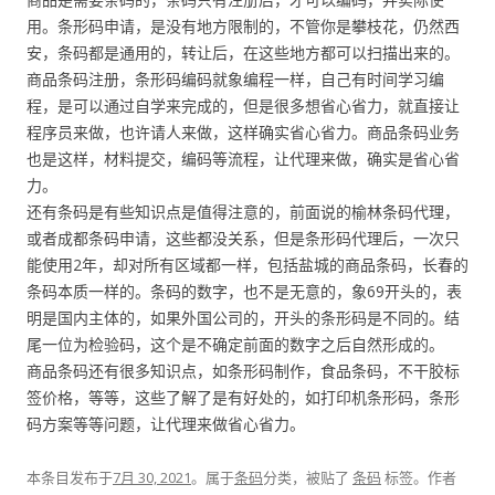
用。条形码申请，是没有地方限制的，不管你是攀枝花，仍然西
安，条码都是通用的，转让后，在这些地方都可以扫描出来的。
商品条码注册，条形码编码就象编程一样，自己有时间学习编
程，是可以通过自学来完成的，但是很多想省心省力，就直接让
程序员来做，也许请人来做，这样确实省心省力。商品条码业务
也是这样，材料提交，编码等流程，让代理来做，确实是省心省
力。
还有条码是有些知识点是值得注意的，前面说的榆林条码代理，
或者成都条码申请，这些都没关系，但是条形码代理后，一次只
能使用2年，却对所有区域都一样，包括盐城的商品条码，长春的
条码本质一样的。条码的数字，也不是无意的，象69开头的，表
明是国内主体的，如果外国公司的，开头的条形码是不同的。结
尾一位为检验码，这个是不确定前面的数字之后自然形成的。
商品条码还有很多知识点，如条形码制作，食品条码，不干胶标
签价格，等等，这些了解了是有好处的，如打印机条形码，条形
码方案等等问题，让代理来做省心省力。
本条目发布于
7月 30, 2021
。属于
条码
分类，被贴了
条码
标签。
作者