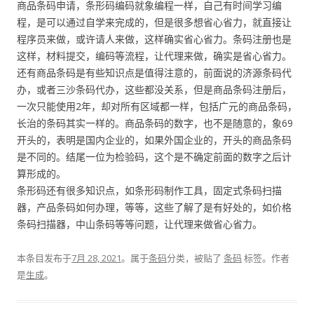
商品条码申请，条形码编码就象编程一样，自己有时间学习编
程，是可以通过自学来完成的，但是很多想省心省力，就直接让
程序员来做，或许请人来做，这样确实省心省力。条码注册也是
这样，材料提交，编码等流程，让代理来做，确实是省心省力。
还有商品条码是有些知识点是值得注意的，前面说的济源条码代
办，或者三沙条码代办，这些都没关系，但是商品条码注册后，
一次只能使用2年，却对所有区域都一样，包括广元的商品条码，
长治的条码其实一样的。商品条码的数字，也不是随意的，象69
开头的，表明是国内企业的，如果外国企业的，开头的商品条码
是不同的。结尾一位为检验码，这个是不确定前面的数字之后计
算形成的。
条形码还有很多知识点，如条形码制作工具，固定式条码扫描
器，产品条码如何办理，等等，这些了解了是有好处的，如价格
条码扫描器，中山条码等等问题，让代理来做省心省力。
本条目发布于
7月 28, 2021
。属于
条码
分类，被贴了
条码
标签。
作者
是
生成
。