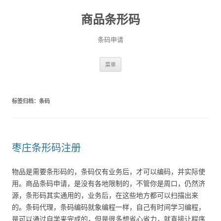
商品条形码
条码申请
跳
菜单
至
正
文
标签归档：
条码
枣庄条形码注册
物品是需要条形码的，条码仅有业务后，才可以编码，并实际使
用。商品条码申请，是没有各地限制的，不管你是周口，仍然济
源，条形码其实通用的，业务后，在这些地方都可以扫描出来
的。条码代理，条码编码就象编程一样，自己有时间学习编程，
是可以通过自学来完成的，但是很多想省心省力，就直接让程序