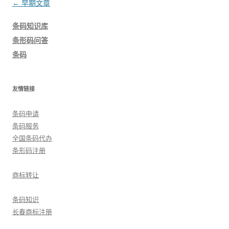
文
←
早期文章
章
条码知识库
导
条形码问答
航
条码
友情链接
条码申请
条码服务
全国条码代办
条形码注册
商标转让
条码知识
长春商标注册