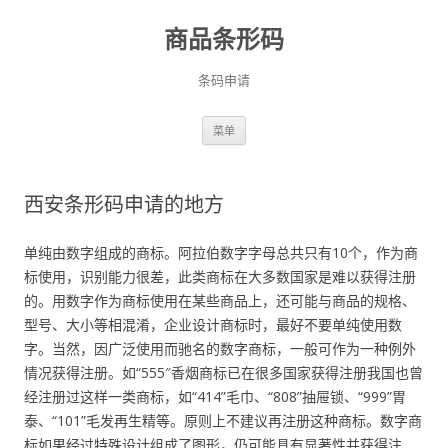
商品条形码
条码申请
跳
菜单
至
正
文
西安条形码申请的地方
单纯由数字组成的商标。阿拉伯数字字母总共只有10个，作为商
标使用，识别能力很差，此类商标在大多数国家是难以获得注册
的。用数字作为商标使用在某些商品上，还可能与商品的规格、
型号、大小等相混淆，企业设计商标时，最好不要单纯使用数
字。当然，因广泛使用而驰名的数字商标，一般可作为一种例外
情况获得注册。如“555″香烟商标已在很多国家获得注册我国也曾
经注册过这样一类商标，如“414”毛巾、“808”抽屉锁、“999”胃
泰、“101”毛发再生精等。原则上不建议再注册这种商标。数字商
标如果经过特殊设计组成了图形，仍可能具有显著性并获得注