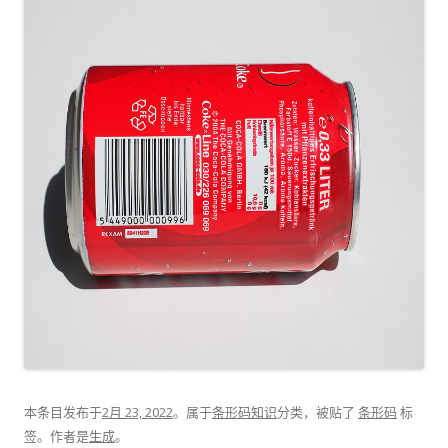
本条目发布于
2月 23, 2022
。属于
条形码知识
分类，被贴了
条形码
标
签。
作者是
生成
。