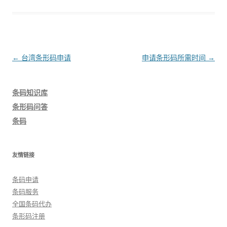
文
←
台湾条形码申请
申请条形码所需时间
→
章
导
条码知识库
航
条形码问答
条码
友情链接
条码申请
条码服务
全国条码代办
条形码注册