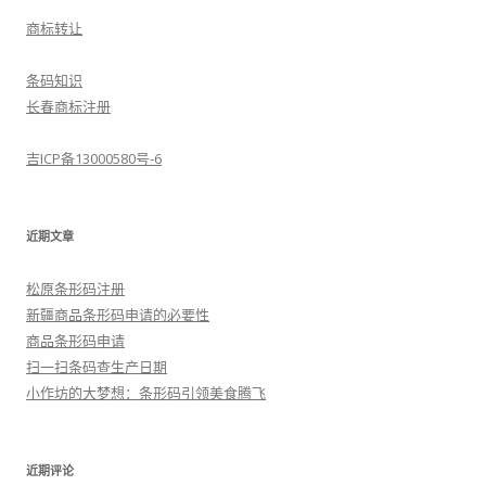
商标转让
条码知识
长春商标注册
吉ICP备13000580号-6
近期文章
松原条形码注册
新疆商品条形码申请的必要性
商品条形码申请
扫一扫条码查生产日期
小作坊的大梦想：条形码引领美食腾飞
近期评论