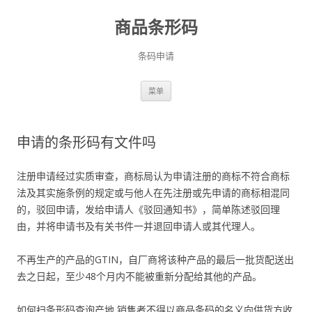
商品条形码
条码申请
跳
菜单
至
正
文
申请的条形码有文件吗
注册申请经过实质审查，商标局认为申请注册的商标不符合商标
法及其实施条例的规定或与他人在先注册或先申请的商标相混同
的，驳回申请，发给申请人《驳回通知书》，简单陈述驳回理
由，并将申请书及有关书件一并退回申请人或其代理人。
不再生产的产品的GTIN，自厂商将该种产品的最后一批货配送出
去之日起，至少48个月内不能被重新分配给其他的产品。
如何扫条形码查询产地,销售者不得以商品条码的名义向供货方收