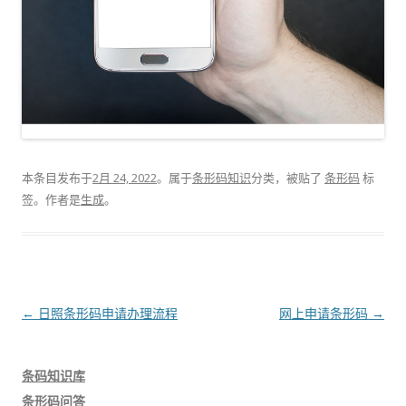
本条目发布于
2月 24, 2022
。属于
条形码知识
分类，被贴了
条形码
标
签。
作者是
生成
。
文
←
日照条形码申请办理流程
网上申请条形码
→
章
导
条码知识库
航
条形码问答