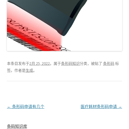
本条目发布于
2月 25, 2022
。属于
条形码知识
分类，被贴了
条形码
标
签。
作者是
生成
。
文
←
条形码申请有几个
医疗耗材条形码申请
→
章
导
条码知识库