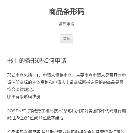
商品条形码
条码申请
跳
菜单
至
正
文
书上的条形码如何申请
形式审查包括：1、申请人资格审查。主要审查申请人是否具有申
请注册商标的主体资格和申请人申请商标所指定保护的商品是否
符合法律规定。
哪里有条形码注册
POSTNET (邮政数字编码技术)条形码用来对美国邮件代码进行编
码,由5位或9位或11位数字组成
产品条码在哪里买,依法取得营业执照和相关合法经营资质证明的