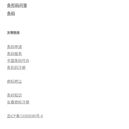
航
条形码问答
条码
友情链接
条码申请
条码服务
全国条码代办
条形码注册
商标转让
条码知识
长春商标注册
吉ICP备13000580号-6