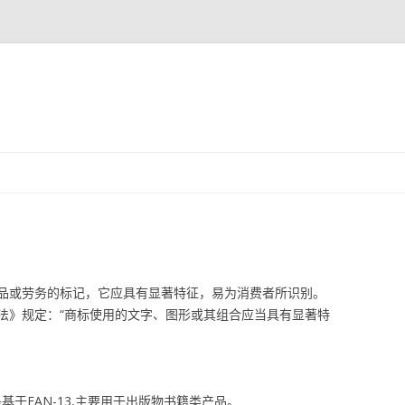
跳
至
正
文
品或劳务的标记，它应具有显著特征，易为消费者所识别。
法》规定：“商标使用的文字、图形或其组合应当具有显著特
是基于EAN-13,主要用于出版物书籍类产品。