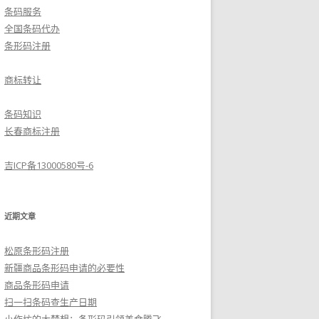
条码服务
全国条码代办
条形码注册
商标转让
条码知识
长春商标注册
吉ICP备13000580号-6
近期文章
松原条形码注册
新疆商品条形码申请的必要性
商品条形码申请
扫一扫条码查生产日期