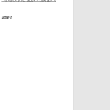
小作坊的大梦想：条形码引领美食腾飞
近期评论