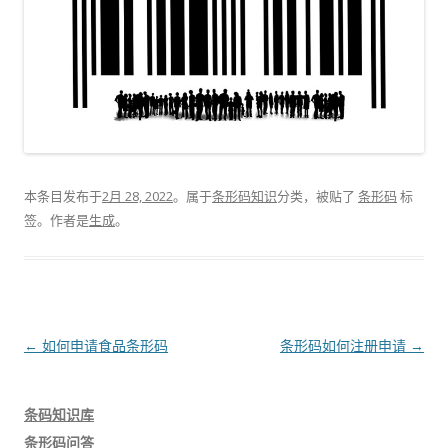
本条目发布于
2月 28, 2022
。属于
条形码知识
分类，被贴了
条形码
标
签。
作者是
生成
。
文
←
如何申请食品条形码
条形码如何注册申请
→
章
导
条码知识库
航
条形码问答