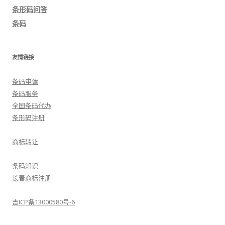
航
条形码问答
条码
友情链接
条码申请
条码服务
全国条码代办
条形码注册
商标转让
条码知识
长春商标注册
吉ICP备13000580号-6