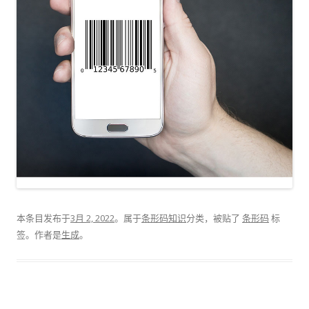
本条目发布于
3月 2, 2022
。属于
条形码知识
分类，被贴了
条形码
标
签。
作者是
生成
。