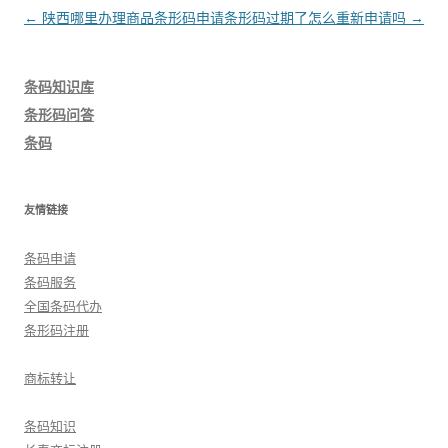
文
←
陕西哪里办理商品条形码申请
条形码过期了怎么重新申请吗
→
章
导
条码知识库
航
条形码问答
条码
友情链接
条码申请
条码服务
全国条码代办
条形码注册
商标转让
条码知识