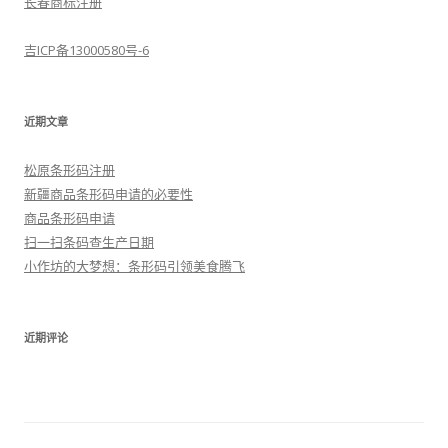
长春商标注册
吉ICP备13000580号-6
近期文章
松原条形码注册
新疆商品条形码申请的必要性
商品条形码申请
扫一扫条码查生产日期
小作坊的大梦想：条形码引领美食腾飞
近期评论