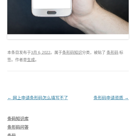
本条目发布于
3月 6, 2022
。属于
条形码知识
分类，被贴了
条形码
标
签。
作者是
生成
。
文
←
网上申请条形码怎么填写不了
条形码申请资质
→
章
导
条码知识库
航
条形码问答
条码