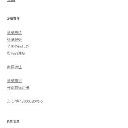
友情链接
条码申请
条码服务
全国条码代办
条形码注册
商标转让
条码知识
长春商标注册
吉ICP备13000580号-6
近期文章