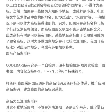
以上(含县级)行政区划名称和公众知晓的外国地名，不得作为商
标。当然，如果是一些鲜为人知的小地名，或纯粹是小说、电影
等文学艺术作品中虚构的地名，如“火焰山”、“水晶宫”等，一般情
况下是可以作为商标获得注册的。另外，如果只是商标名称与某
个行政区划名称偶合，而商标图形又明显不表示该地名的含义，
此类商标有时是可以获夜册的。某些地名商标由于长期使用成为
了驰名商标，这时大多数国家规定是可以核准注册的。我国《商
标法》对此没作规定，今后有必要加以补充。
国际产品条形码
CODEBAR条码 这是一个自检码，没有校验位;用照片实验室，图
书馆，内容仅支持0~9、+ – / $ . : 等6个特殊符号。
打条码,我国采用国际通用的商品代码及条码标识体系，推广应用
商品条码，建立我国的商品标识系统。
商品怎么注册条形码
其实不受地域影响，不管是河南洛阳，还是辽宁丹东，或宁夏石