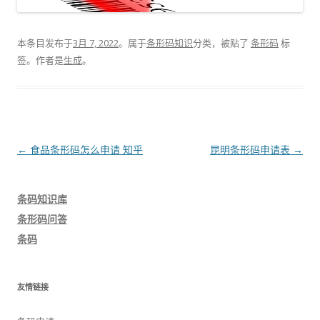
本条目发布于
3月 7, 2022
。属于
条形码知识
分类，被贴了
条形码
标
签。
作者是
生成
。
文
←
食品条形码怎么申请 知乎
昆明条形码申请表
→
章
导
条码知识库
航
条形码问答
条码
友情链接