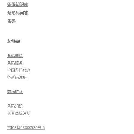
导
条码知识库
航
条形码问答
条码
友情链接
条码申请
条码服务
全国条码代办
条形码注册
商标转让
条码知识
长春商标注册
吉ICP备13000580号-6