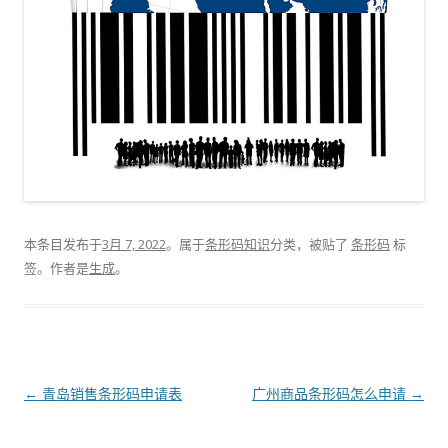
本条目发布于
3月 7, 2022
。属于
条形码知识
分类，被贴了
条形码
标
签。
作者是
生成
。
文
←
青岛销售条形码申请表
广州商品条形码怎么申请
→
章