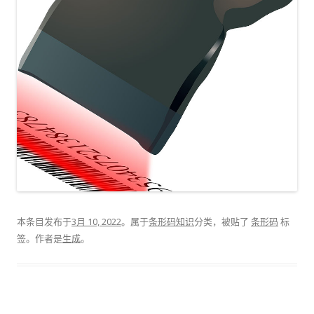
本条目发布于
3月 10, 2022
。属于
条形码知识
分类，被贴了
条形码
标
签。
作者是
生成
。