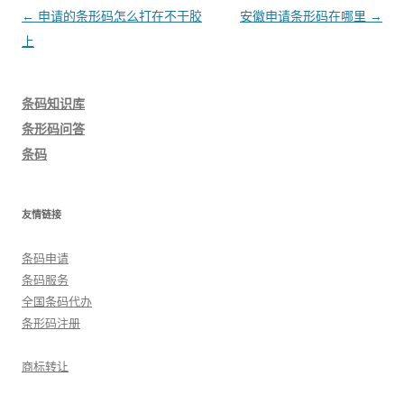
文
←
申请的条形码怎么打在不干胶
安徽申请条形码在哪里
→
章
上
导
航
条码知识库
条形码问答
条码
友情链接
条码申请
条码服务
全国条码代办
条形码注册
商标转让