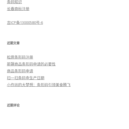
条码知识
长春商标注册
吉ICP备13000580号-6
近期文章
松原条形码注册
新疆商品条形码申请的必要性
商品条形码申请
扫一扫条码查生产日期
小作坊的大梦想：条形码引领美食腾飞
近期评论