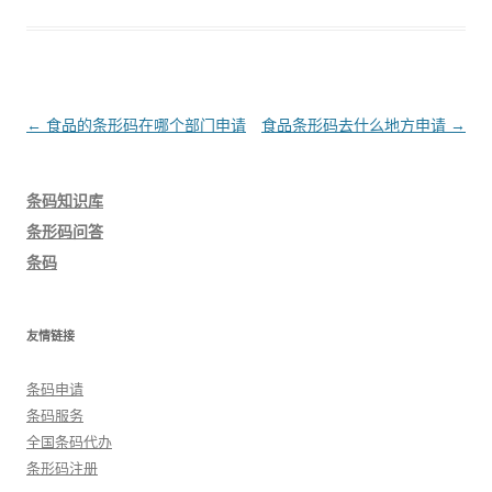
文
←
食品的条形码在哪个部门申请
食品条形码去什么地方申请
→
章
导
条码知识库
航
条形码问答
条码
友情链接
条码申请
条码服务
全国条码代办
条形码注册