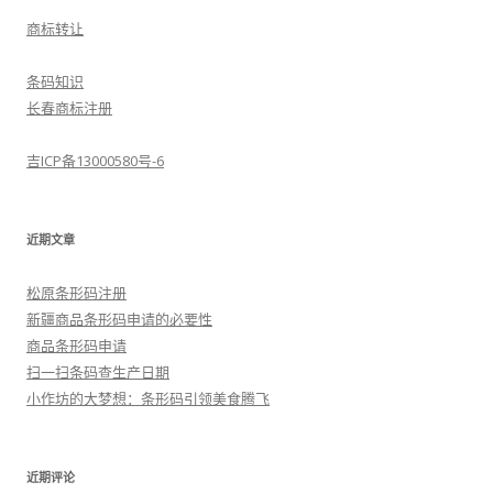
商标转让
条码知识
长春商标注册
吉ICP备13000580号-6
近期文章
松原条形码注册
新疆商品条形码申请的必要性
商品条形码申请
扫一扫条码查生产日期
小作坊的大梦想：条形码引领美食腾飞
近期评论