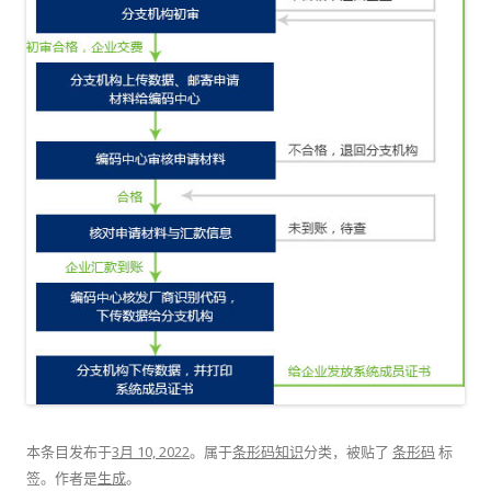
本条目发布于
3月 10, 2022
。属于
条形码知识
分类，被贴了
条形码
标
签。
作者是
生成
。