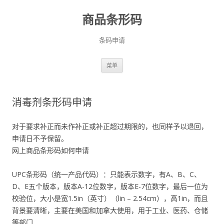
商品条形码
条码申请
跳
菜单
至
正
文
消毒剂条形码申请
对于要求补正而未作补正或补正超过期限的，也同样予以退回，
申请日不予保留。
网上商品条形码如何申请
UPC条形码（统一产品代码）：只能表示数字，有A、B、C、
D、E五个版本，版本A-12位数字，版本E-7位数字，最后一位为
校验位，大小是宽1.5in（英寸）（lin – 2.54cm），高1in，而且
背景要清晰，主要在美国和加拿大使用，用于工业、医药、仓储
等部门