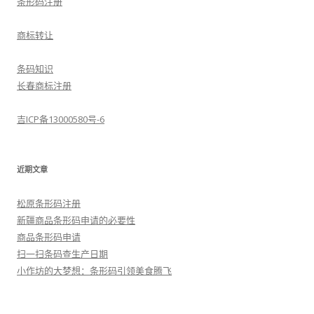
条形码注册
商标转让
条码知识
长春商标注册
吉ICP备13000580号-6
近期文章
松原条形码注册
新疆商品条形码申请的必要性
商品条形码申请
扫一扫条码查生产日期
小作坊的大梦想：条形码引领美食腾飞