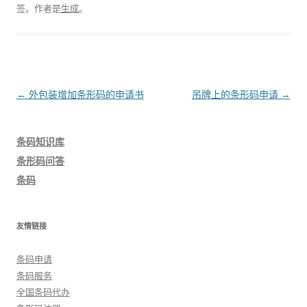
签。
作者是
生成
。
文
←
外包装增加条形码的申请书
吊牌上的条形码申请
→
章
导
条码知识库
航
条形码问答
条码
友情链接
条码申请
条码服务
全国条码代办