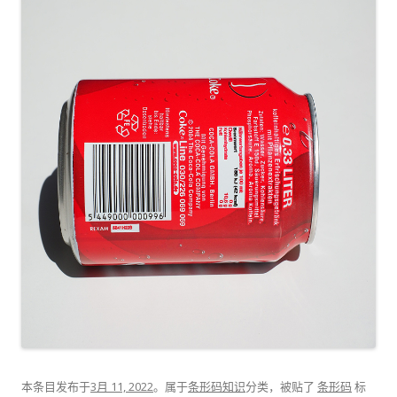
本条目发布于
3月 11, 2022
。属于
条形码知识
分类，被贴了
条形码
标