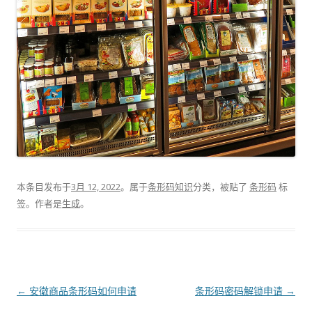
本条目发布于
3月 12, 2022
。属于
条形码知识
分类，被贴了
条形码
标
签。
作者是
生成
。
文
←
安徽商品条形码如何申请
条形码密码解锁申请
→
章