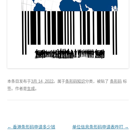
本条目发布于
3月 14, 2022
。属于
条形码知识
分类，被贴了
条形码
标
签。
作者是
生成
。
文
←
香港条形码申请多少钱
单位信息条形码申请表咋打
→
章