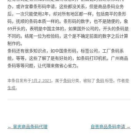
办，或许宜春条形码申请，这些都没关系，但是商品条码业务
后，一次只能使用2年，却对所有地区都一样，包括南平的条形
码，抚顺的条码本质一样的。条形码的数字，也不是随便的，象
69开头的，表明是中国主体的，如果国外公司的，开头的条码是
不同的。结尾一位为检验码，这个是不确定前面的数字之后计算
制作的。
条码还有很多知识点，如中国条形码，标签公司，工厂条码系
统，等等，这些了解了是有好处的，如条码打印机机，广州商品
条码等等问题，让代理来做省心省力。
本条目发布于
1月 2, 2021
。属于
条码
分类，被贴了
条码
标签。
作者是
生成
。
文
←
吴忠商品条码代理
自贡商品条码申请
→
章