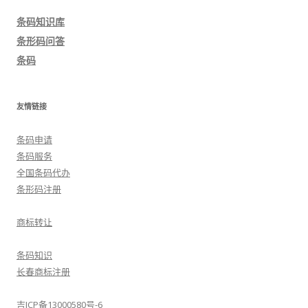
导
条码知识库
航
条形码问答
条码
友情链接
条码申请
条码服务
全国条码代办
条形码注册
商标转让
条码知识
长春商标注册
吉ICP备13000580号-6