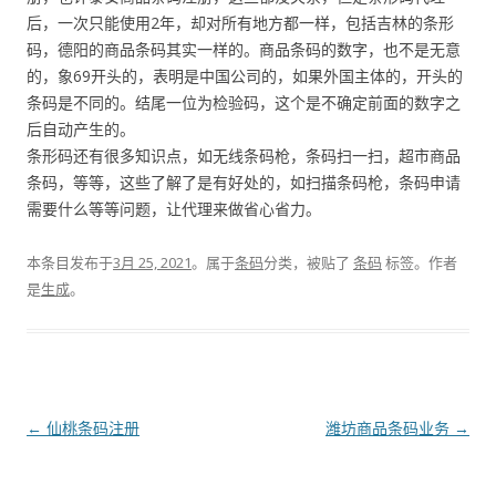
后，一次只能使用2年，却对所有地方都一样，包括吉林的条形
码，德阳的商品条码其实一样的。商品条码的数字，也不是无意
的，象69开头的，表明是中国公司的，如果外国主体的，开头的
条码是不同的。结尾一位为检验码，这个是不确定前面的数字之
后自动产生的。
条形码还有很多知识点，如无线条码枪，条码扫一扫，超市商品
条码，等等，这些了解了是有好处的，如扫描条码枪，条码申请
需要什么等等问题，让代理来做省心省力。
本条目发布于
3月 25, 2021
。属于
条码
分类，被贴了
条码
标签。
作者
是
生成
。
文
←
仙桃条码注册
潍坊商品条码业务
→
章
导