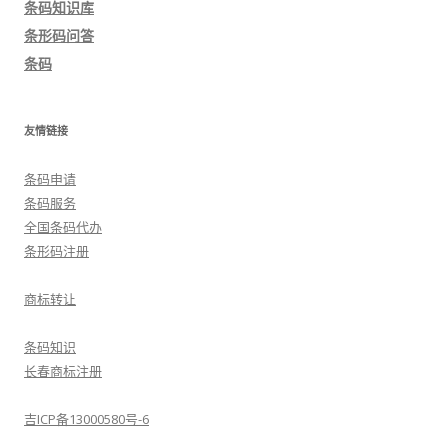
条码知识库
航
条形码问答
条码
友情链接
条码申请
条码服务
全国条码代办
条形码注册
商标转让
条码知识
长春商标注册
吉ICP备13000580号-6