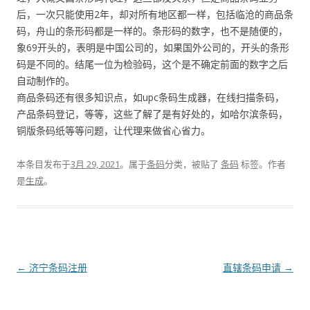
后，一次只能使用2年，却对所有地区都一样，包括临沧的商品条
码，舟山的条形码都是一样的。条形码的数字，也不是随便的，
象69开头的，表明是中国公司的，如果国外公司的，开头的条形
码是不同的。结尾一位为检验码，这个是不确定前面的数字之后
自动制作的。
商品条码还有很多知识点，如upc条码生成器，在线扫描条码，
产品条码登记，等等，这些了解了是有好处的，如哈尔滨条码，
铜版条码纸等等问题，让代理来做省心省力。
本条目发布于
3月 29, 2021
。属于
条码
分类，被贴了
条码
标签。
作者
是
生成
。
文
←
济宁条码注册
直辖条码申请
→
章
导