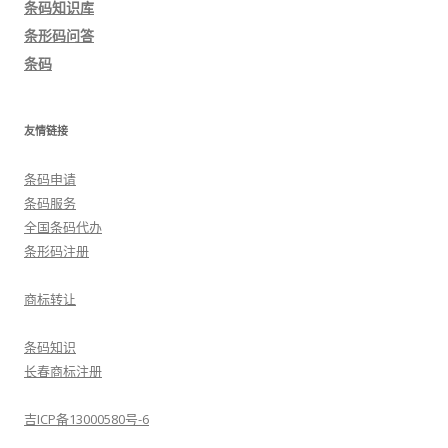
条码知识库
航
条形码问答
条码
友情链接
条码申请
条码服务
全国条码代办
条形码注册
商标转让
条码知识
长春商标注册
吉ICP备13000580号-6