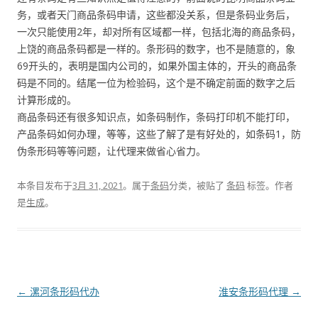
务，或者天门商品条码申请，这些都没关系，但是条码业务后，
一次只能使用2年，却对所有区域都一样，包括北海的商品条码，
上饶的商品条码都是一样的。条形码的数字，也不是随意的，象
69开头的，表明是国内公司的，如果外国主体的，开头的商品条
码是不同的。结尾一位为检验码，这个是不确定前面的数字之后
计算形成的。
商品条码还有很多知识点，如条码制作，条码打印机不能打印，
产品条码如何办理，等等，这些了解了是有好处的，如条码1，防
伪条形码等等问题，让代理来做省心省力。
本条目发布于
3月 31, 2021
。属于
条码
分类，被贴了
条码
标签。
作者
是
生成
。
文
←
漯河条形码代办
淮安条形码代理
→
章