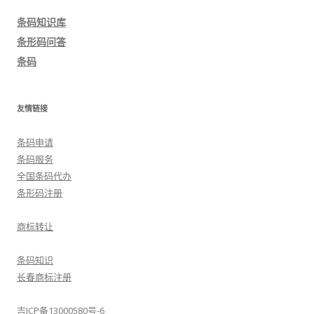
导
条码知识库
航
条形码问答
条码
友情链接
条码申请
条码服务
全国条码代办
条形码注册
商标转让
条码知识
长春商标注册
吉ICP备13000580号-6