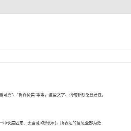
跳
至
正
文
质量可靠”、“货真价实”等等。这些文字、词句都缺乏显著性，
是一种长度固定、无含意的条形码，所表达的信息全部为数