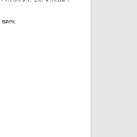
小作坊的大梦想：条形码引领美食腾飞
近期评论