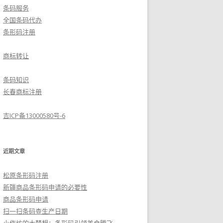
条码服务
全国条码代办
条形码注册
商标转让
条码知识
长春商标注册
吉ICP备13000580号-6
近期文章
松原条形码注册
新疆商品条形码申请的必要性
商品条形码申请
扫一扫条码查生产日期