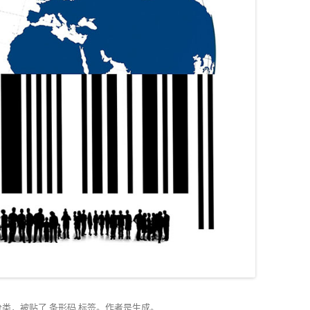
分类，被贴了
条形码
标签。
作者是
生成
。