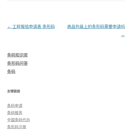
文
←
工程报验申请表 条形码
商品包装上的条形码需要申请吗
章
→
导
航
条码知识库
条形码问答
条码
友情链接
条码申请
条码服务
全国条码代办
条形码注册