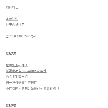
商标转让
条码知识
长春商标注册
吉ICP备13000580号-6
近期文章
松原条形码注册
新疆商品条形码申请的必要性
商品条形码申请
扫一扫条码查生产日期
小作坊的大梦想：条形码引领美食腾飞
近期评论