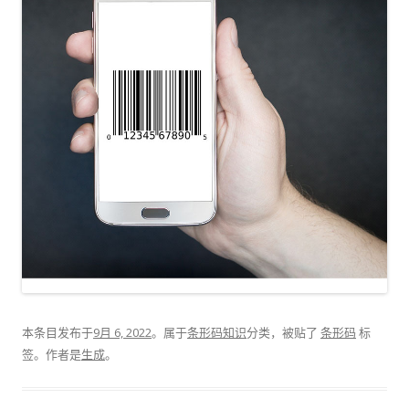
本条目发布于
9月 6, 2022
。属于
条形码知识
分类，被贴了
条形码
标
签。
作者是
生成
。