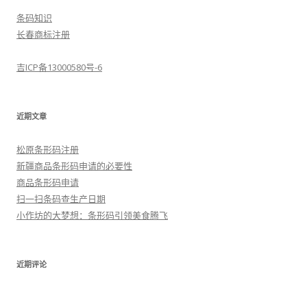
条码知识
长春商标注册
吉ICP备13000580号-6
近期文章
松原条形码注册
新疆商品条形码申请的必要性
商品条形码申请
扫一扫条码查生产日期
小作坊的大梦想：条形码引领美食腾飞
近期评论