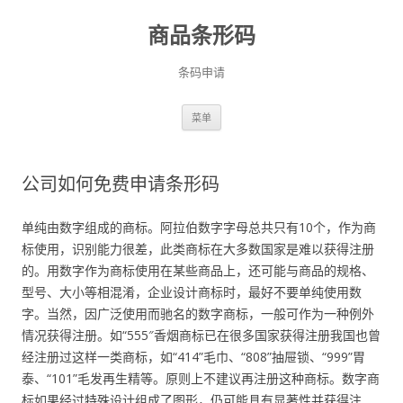
商品条形码
条码申请
跳
菜单
至
正
文
公司如何免费申请条形码
单纯由数字组成的商标。阿拉伯数字字母总共只有10个，作为商
标使用，识别能力很差，此类商标在大多数国家是难以获得注册
的。用数字作为商标使用在某些商品上，还可能与商品的规格、
型号、大小等相混淆，企业设计商标时，最好不要单纯使用数
字。当然，因广泛使用而驰名的数字商标，一般可作为一种例外
情况获得注册。如“555″香烟商标已在很多国家获得注册我国也曾
经注册过这样一类商标，如“414”毛巾、“808”抽屉锁、“999”胃
泰、“101”毛发再生精等。原则上不建议再注册这种商标。数字商
标如果经过特殊设计组成了图形，仍可能具有显著性并获得注