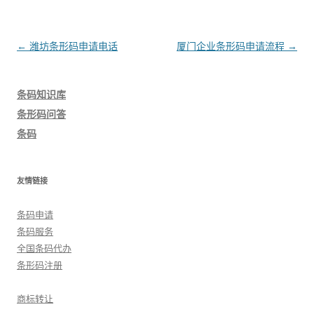
文
←
潍坊条形码申请电话
厦门企业条形码申请流程
→
章
导
条码知识库
航
条形码问答
条码
友情链接
条码申请
条码服务
全国条码代办
条形码注册
商标转让