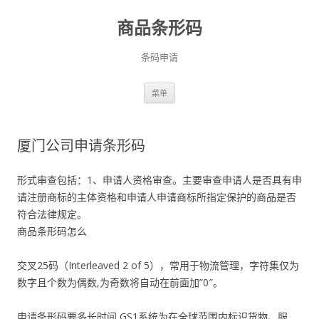
商品条形码
条码申请
跳
菜单
至
正
文
厦门公司申请条形码
形式审查包括：1、申请人资格审查。主要审查申请人是否具有申
请注册商标的主体资格和申请人申请商标所指定保护的商品是否
符合法律规定。
商品条形码怎么
交叉25码（Interleaved 2 of 5），常用于物流管理，字符集仅为
数字且个数为偶数,为奇数将自动在前面加”0″。
申请条形码要多长时间,GS1系统为在全球范围内标识货物、服