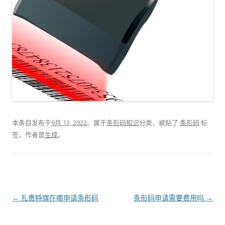
本条目发布于
9月 13, 2022
。属于
条形码知识
分类，被贴了
条形码
标
签。
作者是
生成
。
文
←
扎赉特旗在哪申请条形码
条形码申请需要费用吗
→
章