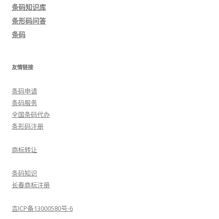
导
条码知识库
航
条形码问答
条码
友情链接
条码申请
条码服务
全国条码代办
条形码注册
商标转让
条码知识
长春商标注册
吉ICP备13000580号-6