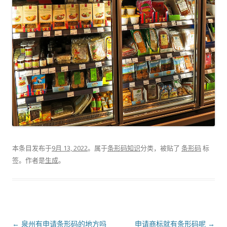
本条目发布于
9月 13, 2022
。属于
条形码知识
分类，被贴了
条形码
标
签。
作者是
生成
。
文
←
泉州有申请条形码的地方吗
申请商标就有条形码呢
→