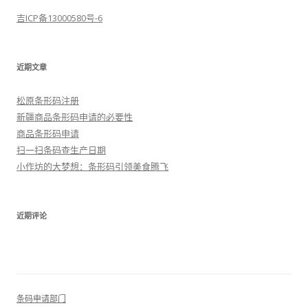
吉ICP备13000580号-6
近期文章
松原条形码注册
新疆商品条形码申请的必要性
商品条形码申请
扫一扫条码查生产日期
小作坊的大梦想：条形码引领美食腾飞
近期评论
条码申请部门