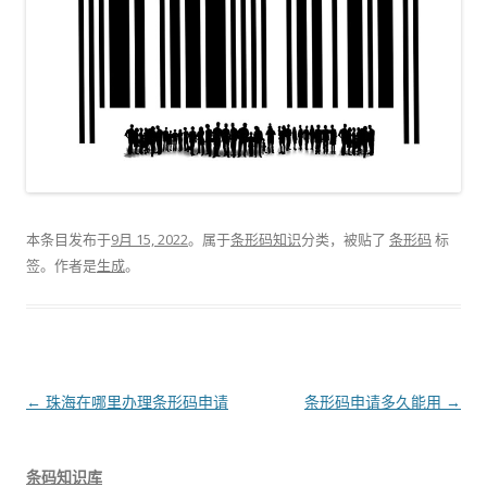
本条目发布于
9月 15, 2022
。属于
条形码知识
分类，被贴了
条形码
标
签。
作者是
生成
。
文
←
珠海在哪里办理条形码申请
条形码申请多久能用
→
章
导
条码知识库