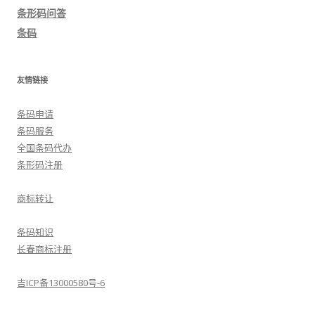
航
条形码问答
条码
友情链接
条码申请
条码服务
全国条码代办
条形码注册
商标转让
条码知识
长春商标注册
吉ICP备13000580号-6