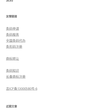
友情链接
条码申请
条码服务
全国条码代办
条形码注册
商标转让
条码知识
长春商标注册
吉ICP备13000580号-6
近期文章