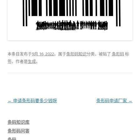
本条目发布于
9月 16, 2022
。属于
条形码知识
分类，被贴了
条形码
标
签。
作者是
生成
。
文
←
申请条形码要多少钱呀
条形码申请厂家
→
章
导
条码知识库
航
条形码问答
条码