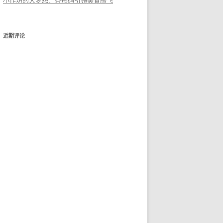
小作坊的大梦想：条形码引领美食腾飞
近期评论