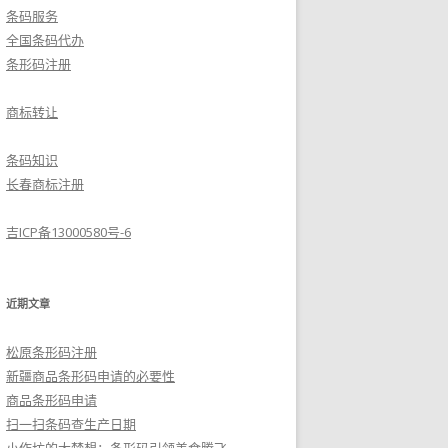
条码服务
全国条码代办
条形码注册
商标转让
条码知识
长春商标注册
吉ICP备13000580号-6
近期文章
松原条形码注册
新疆商品条形码申请的必要性
商品条形码申请
扫一扫条码查生产日期