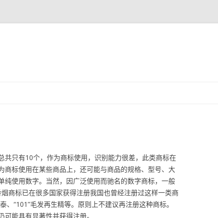
跳
至
正
文
总共只有10个，作为商标使用，识别能力很差，此类商标在
为商标使用在某些商品上，还可能与商品的规格、型号、大
单纯使用数字。当然，因广泛使用而驰名的数字商标，一般
″香烟商标已在很多国家获得注册我国也曾经注册过这样一类商
99”胃泰、“101”毛发再生精等。原则上不建议再注册这种商标。
仍可能具有显著性并获得注册。