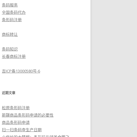
条码服务
全国条码代办
条形码注册
商标转让
条码知识
长春商标注册
吉ICP备13000580号-6
近期文章
松原条形码注册
新疆商品条形码申请的必要性
商品条形码申请
扫一扫条码查生产日期