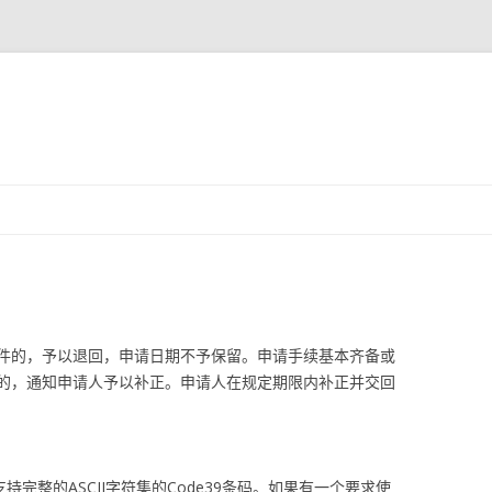
跳
至
正
文
件的，予以退回，申请日期不予保留。申请手续基本齐备或
的，通知申请人予以补正。申请人在规定期限内补正并交回
版本，支持完整的ASCII字符集的Code39条码。如果有一个要求使