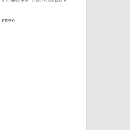
小作坊的大梦想：条形码引领美食腾飞
近期评论