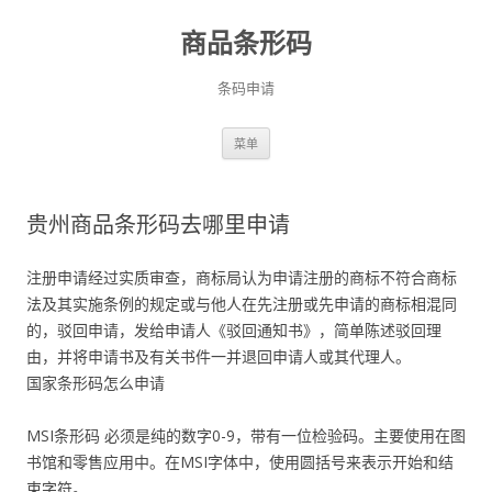
商品条形码
条码申请
跳
菜单
至
正
文
贵州商品条形码去哪里申请
注册申请经过实质审查，商标局认为申请注册的商标不符合商标
法及其实施条例的规定或与他人在先注册或先申请的商标相混同
的，驳回申请，发给申请人《驳回通知书》，简单陈述驳回理
由，并将申请书及有关书件一并退回申请人或其代理人。
国家条形码怎么申请
MSI条形码 必须是纯的数字0-9，带有一位检验码。主要使用在图
书馆和零售应用中。在MSI字体中，使用圆括号来表示开始和结
束字符。