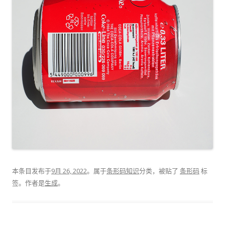
本条目发布于
9月 26, 2022
。属于
条形码知识
分类，被贴了
条形码
标
签。
作者是
生成
。