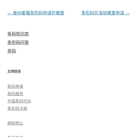
文
←
泰州姜堰条形码申请在哪里
条形码在深圳哪里申请
→
章
导
条码知识库
航
条形码问答
条码
友情链接
条码申请
条码服务
全国条码代办
条形码注册
商标转让