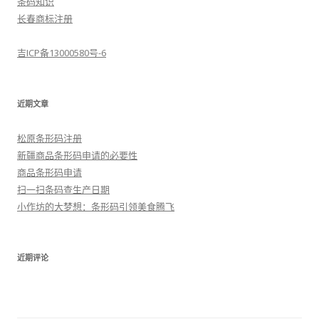
条码知识
长春商标注册
吉ICP备13000580号-6
近期文章
松原条形码注册
新疆商品条形码申请的必要性
商品条形码申请
扫一扫条码查生产日期
小作坊的大梦想：条形码引领美食腾飞
近期评论