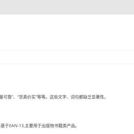
跳
至
正
文
质量可靠”、“货真价实”等等。这些文字、词句都缺乏显著性，
是基于EAN-13,主要用于出版物书籍类产品。