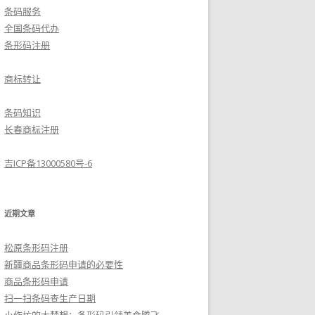
条码服务
全国条码代办
条形码注册
商标转让
条码知识
长春商标注册
吉ICP备13000580号-6
近期文章
松原条形码注册
新疆商品条形码申请的必要性
商品条形码申请
扫一扫条码查生产日期