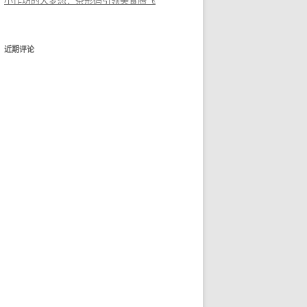
小作坊的大梦想：条形码引领美食腾飞
近期评论