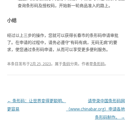
查询条形码及授权码，开始新一轮商品准入的路上。
小结
经过以上三步的操作，您就可以获得长春市的条形码申请审批
了。在申请的过程中，请务必遵守“有码有病，无码无病”的要
求，使您通过条形码申请，从而可以享受更多便利服务。
本条目发布于
2月 25, 2023
。属于
条码
分类。
作者是
条形码
。
文
←
条形码：让世界变得更聪明、
请登录中国条形码网
章
更容易
（www.chinabar.org）申请各地
导
条形码制作。
→
航