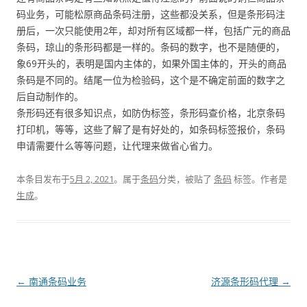
码业务，可能松原商品条码注册，这些都没关系，但是条形码注
册后，一次只能使用2年，却对所有区域都一样，包括广元的商品
条码，琼山的条形码都是一样的。条码的数字，也不是随便的，
象69开头的，表明是国内主体的，如果外国主体的，开头的商品
条码是不同的。结尾一位为检验码，这个是不确定前面的数字之
后自动制作的。
条形码还有很多知识点，如防伪标签，条形码查价格，北京条码
打印机，等等，这些了解了是有好处的，如条码标签报价，条码
申请需要什么等等问题，让代理来做省心省力。
本条目发布于
5月 2, 2021
。属于
条码
分类，被贴了
条码
标签。
作者是
生成
。
文
←
南通条码业务
济源条形码代理
→
章