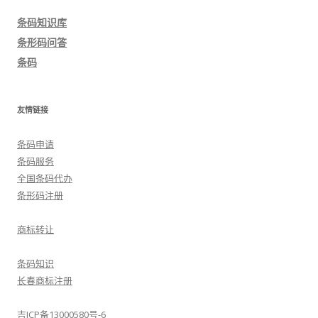
导
条码知识库
航
条形码问答
条码
友情链接
条码申请
条码服务
全国条码代办
条形码注册
商标转让
条码知识
长春商标注册
吉ICP备13000580号-6