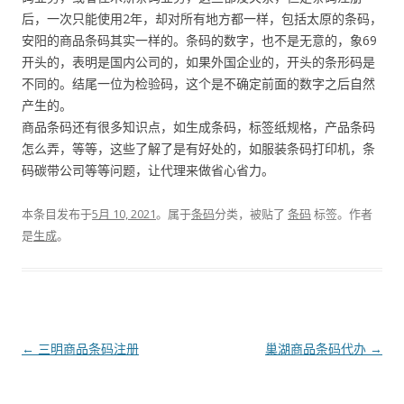
后，一次只能使用2年，却对所有地方都一样，包括太原的条码，
安阳的商品条码其实一样的。条码的数字，也不是无意的，象69
开头的，表明是国内公司的，如果外国企业的，开头的条形码是
不同的。结尾一位为检验码，这个是不确定前面的数字之后自然
产生的。
商品条码还有很多知识点，如生成条码，标签纸规格，产品条码
怎么弄，等等，这些了解了是有好处的，如服装条码打印机，条
码碳带公司等等问题，让代理来做省心省力。
本条目发布于
5月 10, 2021
。属于
条码
分类，被贴了
条码
标签。
作者
是
生成
。
文
←
三明商品条码注册
巢湖商品条码代办
→
章
导