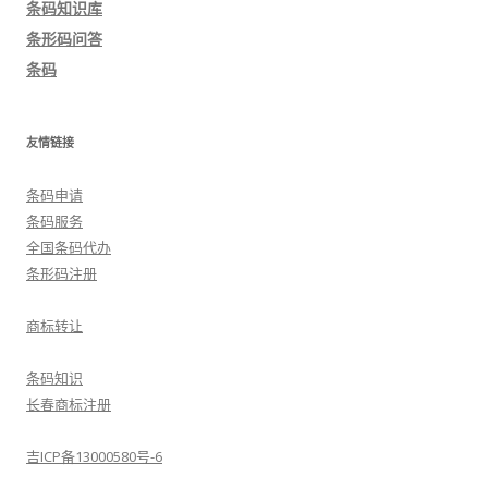
条码知识库
航
条形码问答
条码
友情链接
条码申请
条码服务
全国条码代办
条形码注册
商标转让
条码知识
长春商标注册
吉ICP备13000580号-6