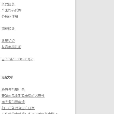
条码服务
全国条码代办
条形码注册
商标转让
条码知识
长春商标注册
吉ICP备13000580号-6
近期文章
松原条形码注册
新疆商品条形码申请的必要性
商品条形码申请
扫一扫条码查生产日期