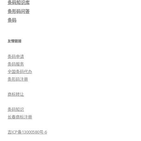
条码知识库
航
条形码问答
条码
友情链接
条码申请
条码服务
全国条码代办
条形码注册
商标转让
条码知识
长春商标注册
吉ICP备13000580号-6