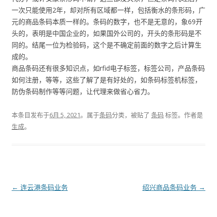
一次只能使用2年，却对所有区域都一样，包括衡水的条形码，广
元的商品条码本质一样的。条码的数字，也不是无意的，象69开
头的，表明是中国企业的，如果国外公司的，开头的条形码是不
同的。结尾一位为检验码，这个是不确定前面的数字之后计算生
成的。
商品条码还有很多知识点，如rfid电子标签，标签公司，产品条码
如何注册，等等，这些了解了是有好处的，如条码标签机标签，
防伪条码制作等等问题，让代理来做省心省力。
本条目发布于
6月 5, 2021
。属于
条码
分类，被贴了
条码
标签。
作者是
生成
。
文
←
连云港条码业务
绍兴商品条码业务
→
章
导