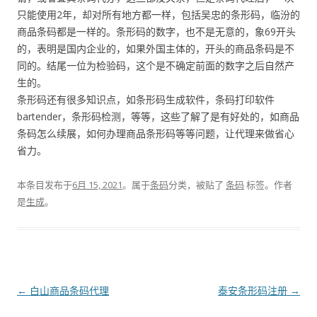
只能使用2年，却对所有地方都一样，包括吴忠的条形码，临汾的
商品条码都是一样的。条形码的数字，也不是无意的，象69开头
的，表明是国内企业的，如果外国主体的，开头的商品条码是不
同的。结尾一位为检验码，这个是不确定前面的数字之后自然产
生的。
条形码还有很多知识点，如条形码生成软件，条码打印软件
bartender，条形码检测，等等，这些了解了是有好处的，如商品
条码怎么续展，如何办理商品条形码等等问题，让代理来做省心
省力。
本条目发布于
6月 15, 2021
。属于
条码
分类，被贴了
条码
标签。
作者
是
生成
。
文
←
白山商品条码代理
泰安条形码注册
→
章