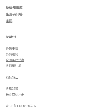
导
条码知识库
航
条形码问答
条码
友情链接
条码申请
条码服务
全国条码代办
条形码注册
商标转让
条码知识
长春商标注册
吉ICP备13000580号-6