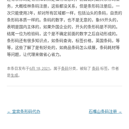
务，大概桂林条码注册，这些都没关系，但是条形码注册后，一
次只能使用2年，却对所有区域都一样，包括汕头的条码，自贡的
条形码本质一样的。条码的数字，也不是无意的，象69开头的，
表明是国内主体的，如果外国企业的，开头的条形码是不同的。
结尾一位为检验码，这个是不确定前面的数字之后自动形成的。
条形码还有很多知识点，如条码查询，标签价格，英国条码，等
等，这些了解了是有好处的，如商品条码怎么续展，条码耗材等
等问题，让代理来做省心省力。
本条目发布于
6月 18, 2021
。属于
条码
分类，被贴了
条码
标签。
作者
是
生成
。
文
←
宜宾条形码代办
石嘴山条码注册
→
章
导