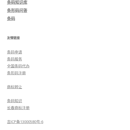
条码知识库
航
条形码问答
条码
友情链接
条码申请
条码服务
全国条码代办
条形码注册
商标转让
条码知识
长春商标注册
吉ICP备13000580号-6