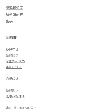
导
条码知识库
航
条形码问答
条码
友情链接
条码申请
条码服务
全国条码代办
条形码注册
商标转让
条码知识
长春商标注册
吉ICP备13000580号-6