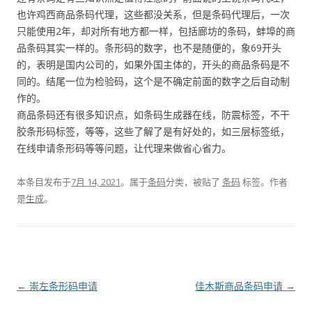
也许鸡西商品条码代理，这些都没关系，但是条码代理后，一次
只能使用2年，却对所有地方都一样，包括廊坊的条码，蚌埠的商
品条码其实一样的。条形码的数字，也不是随便的，象69开头
的，表明是国内公司的，如果外国主体的，开头的商品条码是不
同的。结尾一位为检验码，这个是不确定前面的数字之后自动制
作的。
商品条码还有很多知识点，如条码生成器在线，防震标签，不干
胶条形码标签，等等，这些了解了是有好处的，如三层标签纸，
在线申请条形码等等问题，让代理来做省心省力。
本条目发布于
7月 14, 2021
。属于
条码
分类，被贴了
条码
标签。
作者
是
生成
。
文
←
崇左条形码申请
佳木斯商品条码申请
→
章