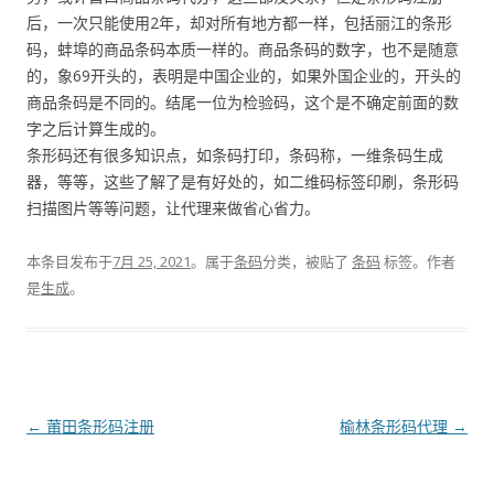
后，一次只能使用2年，却对所有地方都一样，包括丽江的条形
码，蚌埠的商品条码本质一样的。商品条码的数字，也不是随意
的，象69开头的，表明是中国企业的，如果外国企业的，开头的
商品条码是不同的。结尾一位为检验码，这个是不确定前面的数
字之后计算生成的。
条形码还有很多知识点，如条码打印，条码称，一维条码生成
器，等等，这些了解了是有好处的，如二维码标签印刷，条形码
扫描图片等等问题，让代理来做省心省力。
本条目发布于
7月 25, 2021
。属于
条码
分类，被贴了
条码
标签。
作者
是
生成
。
文
←
莆田条形码注册
榆林条形码代理
→
章
导