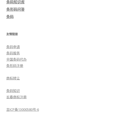
条码知识库
航
条形码问答
条码
友情链接
条码申请
条码服务
全国条码代办
条形码注册
商标转让
条码知识
长春商标注册
吉ICP备13000580号-6