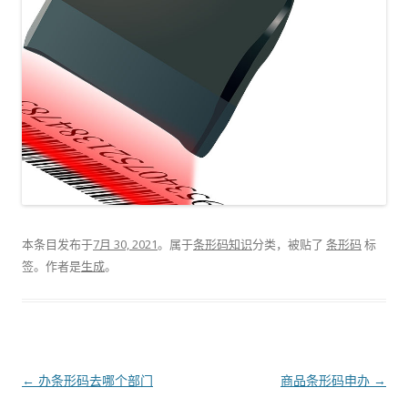
本条目发布于
7月 30, 2021
。属于
条形码知识
分类，被贴了
条形码
标
签。
作者是
生成
。
文
←
办条形码去哪个部门
商品条形码申办
→
章