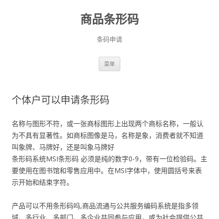
商品条形码
条码申请
跳
菜单
至
正
文
个体户可以申请条形码
名称与图形不符，或一张商标图形上出现两个商标名称，一般认
为不具有显著性。如商标图像是马，名称是象，消费者就不知道
叫象牌、马牌好，还是叫象马牌好
条形码系统MSI条形码 必须是纯的数字0-9，带有一位检验码。主
要使用在图书馆和零售应用中。在MSI字体中，使用圆括号来表
示开始和结束字符。
产品可以不用条形码吗,商品流通与公共服务编码系统是指多领
域、多行业、多部门、多企业共同参与应用，或为社会提供公共