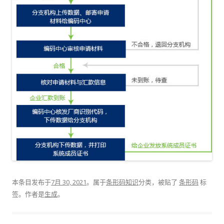
本条目发布于
7月 30, 2021
。属于
条形码知识
分类，被贴了
条形码
标
签。
作者是
生成
。