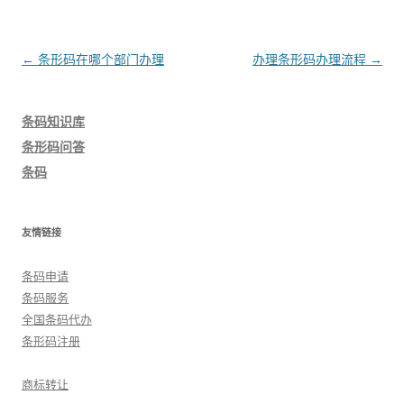
文
←
条形码在哪个部门办理
办理条形码办理流程
→
章
导
条码知识库
航
条形码问答
条码
友情链接
条码申请
条码服务
全国条码代办
条形码注册
商标转让