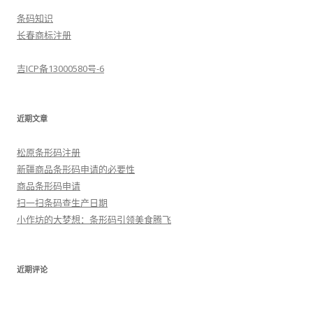
条码知识
长春商标注册
吉ICP备13000580号-6
近期文章
松原条形码注册
新疆商品条形码申请的必要性
商品条形码申请
扫一扫条码查生产日期
小作坊的大梦想：条形码引领美食腾飞
近期评论