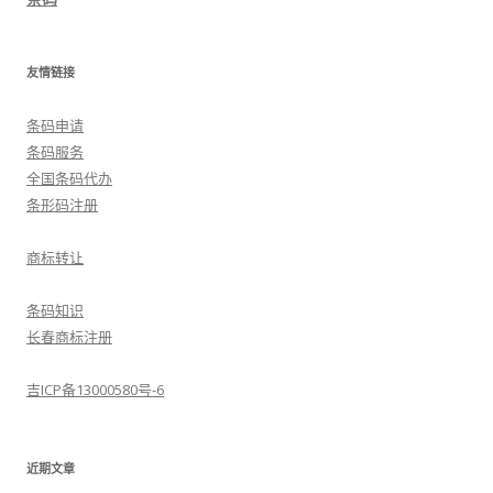
友情链接
条码申请
条码服务
全国条码代办
条形码注册
商标转让
条码知识
长春商标注册
吉ICP备13000580号-6
近期文章