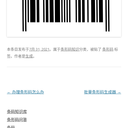
本条目发布于
7月 31, 2021
。属于
条形码知识
分类，被贴了
条形码
标
签。
作者是
生成
。
文
←
办理条形码怎么办
批量条形码生成器
→
章
导
条码知识库
航
条形码问答
条码