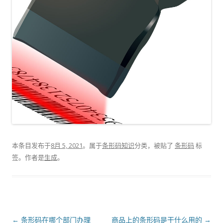
本条目发布于
8月 5, 2021
。属于
条形码知识
分类，被贴了
条形码
标
签。
作者是
生成
。
文
←
条形码在哪个部门办理
商品上的条形码是干什么用的
→