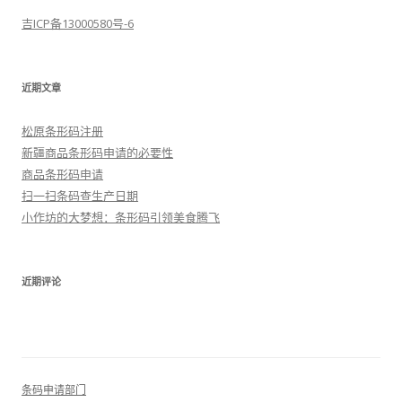
吉ICP备13000580号-6
近期文章
松原条形码注册
新疆商品条形码申请的必要性
商品条形码申请
扫一扫条码查生产日期
小作坊的大梦想：条形码引领美食腾飞
近期评论
条码申请部门