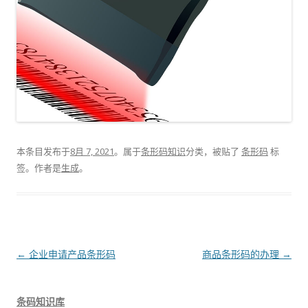
本条目发布于
8月 7, 2021
。属于
条形码知识
分类，被贴了
条形码
标
签。
作者是
生成
。
文
←
企业申请产品条形码
商品条形码的办理
→
章
导
条码知识库