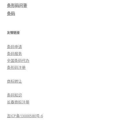
航
条形码问答
条码
友情链接
条码申请
条码服务
全国条码代办
条形码注册
商标转让
条码知识
长春商标注册
吉ICP备13000580号-6