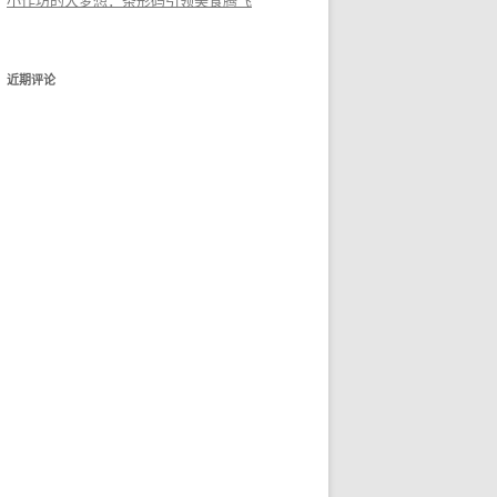
小作坊的大梦想：条形码引领美食腾飞
近期评论