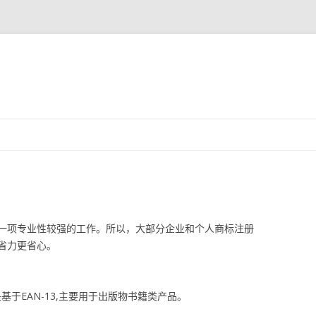
跳
至
正
文
一项专业性较强的工作。所以，大部分企业和个人商标注册
省力更省心。
是基于EAN-13,主要用于出版物书籍类产品。