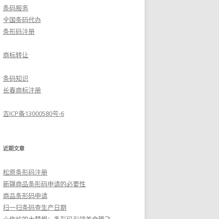
条码服务
全国条码代办
条形码注册
商标转让
条码知识
长春商标注册
吉ICP备13000580号-6
近期文章
松原条形码注册
新疆商品条形码申请的必要性
商品条形码申请
扫一扫条码查生产日期