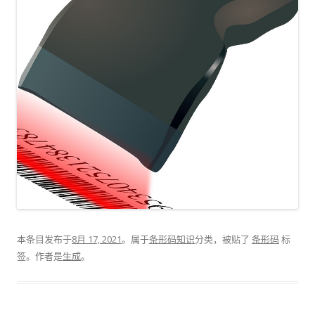
本条目发布于
8月 17, 2021
。属于
条形码知识
分类，被贴了
条形码
标
签。
作者是
生成
。