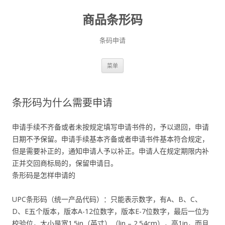
商品条形码
条码申请
跳
菜单
至
正
文
条形码为什么需要申请
申请手续不齐备或者未按规定填写申请书件的，予以退回，申请
日期不予保留。申请手续基本齐备或者申请书件基本符合规定，
但是需要补正的，通知申请人予以补正。申请人在规定期限内补
正并交回商标局的，保留申请日。
条形码是怎样申请的
UPC条形码（统一产品代码）：只能表示数字，有A、B、C、
D、E五个版本，版本A-12位数字，版本E-7位数字，最后一位为
校验位，大小是宽1.5in（英寸）（lin – 2.54cm），高1in，而且