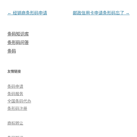
文
←
经销商条形码申请
邮政信用卡申请条形码忘了
→
章
导
条码知识库
航
条形码问答
条码
友情链接
条码申请
条码服务
全国条码代办
条形码注册
商标转让