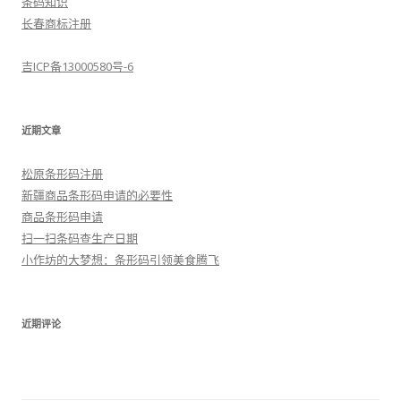
条码知识
长春商标注册
吉ICP备13000580号-6
近期文章
松原条形码注册
新疆商品条形码申请的必要性
商品条形码申请
扫一扫条码查生产日期
小作坊的大梦想：条形码引领美食腾飞
近期评论