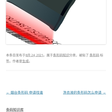
本条目发布于
8月 24, 2021
。属于
条形码知识
分类，被贴了
条形码
标
签。
作者是
生成
。
文
←
烟台条形码 申请找谁
洗衣液的条形码怎么申请
→
章
导
条码知识库