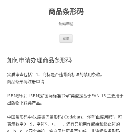
商品条形码
条码申请
跳
菜单
至
正
文
如何申请办理商品条形码
实质审查包括：1、商标是否违背商标法的禁用条款。
商品条形码注册申请
ISBN条码：ISBN是“国际标准书号”类型是基于EAN-13,主要用于
出版物书籍类产品。
中国条形码中心,库德巴条形码( Codabar)：也称“血库用码”，可
表示数字0－9，字符$、+、－，还有只能用作起始和终止符的
a、b、c、d四个字符，空白区比窄条宽10倍，非连续性条形码，