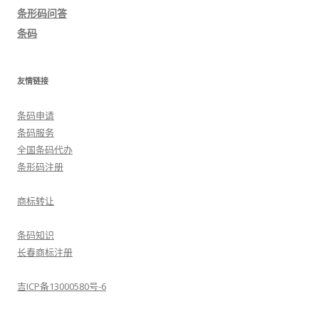
航
条形码问答
条码
友情链接
条码申请
条码服务
全国条码代办
条形码注册
商标转让
条码知识
长春商标注册
吉ICP备13000580号-6