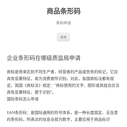
商品条形码
条码申请
跳
菜单
至
正
文
企业条形码在哪级质监局申请
商标是用来区别不同生产者、经营者的产品或劳务的标记，它应
具有显著特征，易为消费者所识别。对此，各国商标法都有规
定。我国《商标法》规定：“商标使用的文字、图形或其组合应当
具有显著特征，便于识别”。
国际条码怎么申请
EAN条形码：是国际通用的符号体系，是一种长度固定、无含意
的条形码，所表达的信息全部为数字，主要应用于商品标识