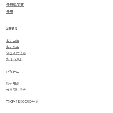
航
条形码问答
条码
友情链接
条码申请
条码服务
全国条码代办
条形码注册
商标转让
条码知识
长春商标注册
吉ICP备13000580号-6